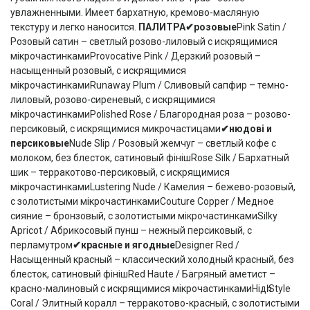
увлажненными. Имеет бархатную, кремово-масляную
текстуру и легко наносится.
ПАЛИТРА
✔
розовые
Pink Satin /
Розовый сатин – светлый розово-лиловый с искрящимися
мікрочастинкамиProvocative Pink / Дерзкий розовый –
насыщенный розовый, с искрящимися
мікрочастинкамиRunaway Plum / Сливовый сапфир – темно-
лиловый, розово-сиреневый, с искрящимися
мікрочастинкамиPolished Rose / Благородная роза – розово-
персиковый, с искрящимися микрочастицами
✔
нюдові и
персиковые
Nude Slip / Розовый жемчуг – светлый кофе с
молоком, без блесток, сатиновый фінішRose Silk / Бархатный
шик – терракотово-персиковый, с искрящимися
мікрочастинкамиLustering Nude / Камелия – бежево-розовый,
с золотистыми мікрочастинкамиCouture Copper / Медное
сияние – бронзовый, с золотистыми мікрочастинкамиSilky
Apricot / Абрикосовый пунш – нежный персиковый, с
перламутром
✔
красные
и ягодные
Designer Red /
Насыщенный красный – классический холодный красный, без
блесток, сатиновый фінішRed Haute / Багряный аметист –
красно-малиновый с искрящимися мікрочастинкамиНідһ Style
Coral / Элитный коралл – терракотово-красный, с золотистыми