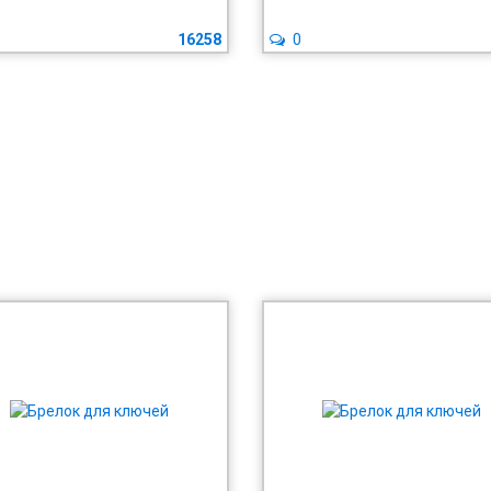
16258
0