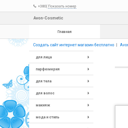
+380(
Показать номер
Avon-Cosmetic
Главная
Создать сайт интернет магазин бесплатно
Avo
для лица
+
парфюмерия
+
для тела
+
для волос
+
макияж
+
мода и стиль
+