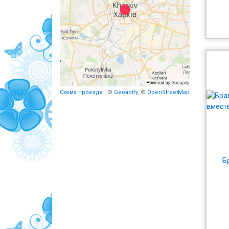
Схема проезда
· ©
Geoapify
, ©
OpenStreetMap
Б