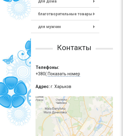
для дома
+
благотворительные товары
+
для мужчин
+
Контакты
Телефоны:
+380(
Показать номер
Адрес:
г. Харьков