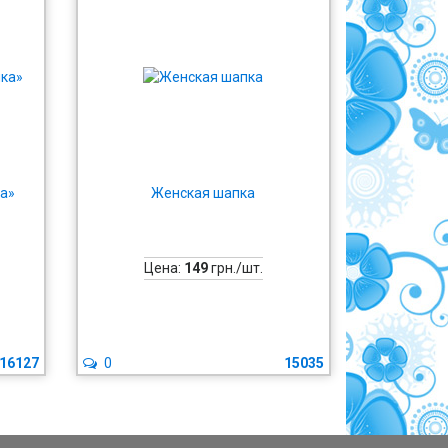
а»
Женская шапка
Цена:
149
грн./шт.
16127
0
15035