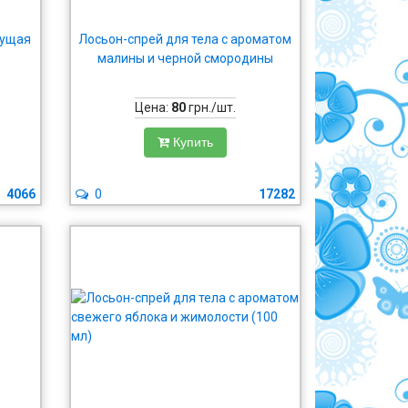
тущая
Лосьон-спрей для тела с ароматом
малины и черной смородины
Цена:
80
грн./шт.
Купить
4066
0
17282