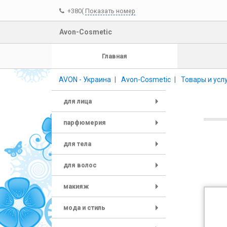
+380(
Показать номер
Avon-Cosmetic
Главная
AVON - Украина
Avon-Cosmetic
Товары и усл
для лица
+
парфюмерия
+
для тела
+
для волос
+
макияж
+
мода и стиль
+