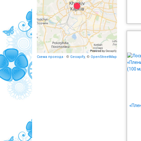
Схема проезда
· ©
Geoapify
, ©
OpenStreetMap
«Пле