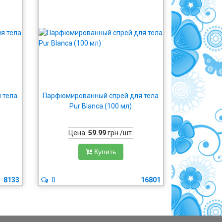
 тела
Парфюмированный спрей для тела
Pur Blanca (100 мл)
Цена:
59.99
грн./шт.
Купить
8133
0
16801