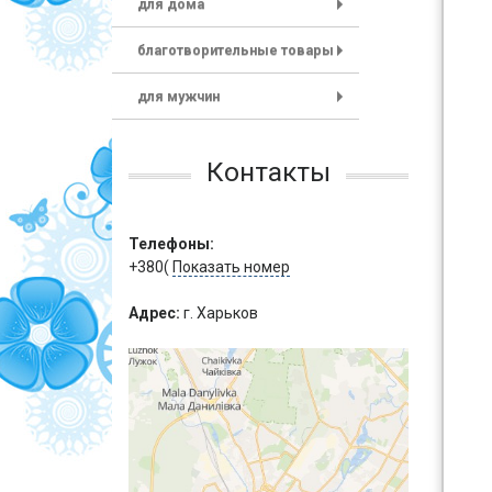
для дома
+
благотворительные товары
+
для мужчин
+
Контакты
Телефоны:
+380(
Показать номер
Адрес:
г. Харьков