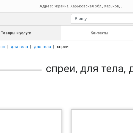
Адрес:
Украина
,
Харьковская обл.
,
Харьков
,
,
Товары и услуги
Контакты
уги
для тела
для тела
спреи
спреи, для тела, 