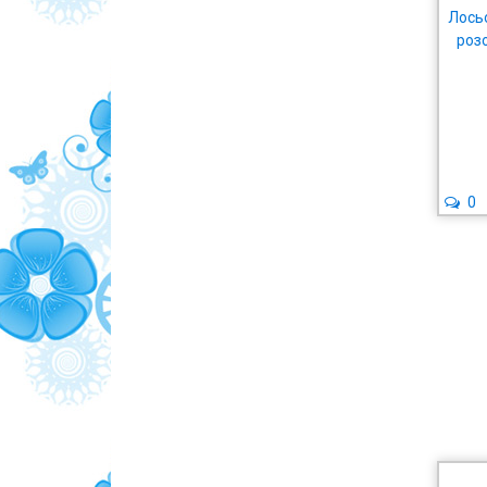
Лось
роз
0