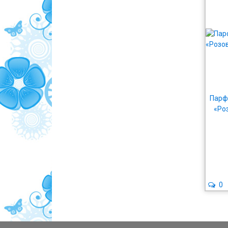
Парф
«Ро
0