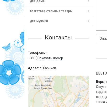
для дома
+
благотворительные товары
+
для мужчин
+
Контакты
Опи
Телефоны:
+380(
Показать номер
Адрес:
г. Харьков
ЦВЕТО
Верхн
Ощути 
гарден
сердце
тепла 