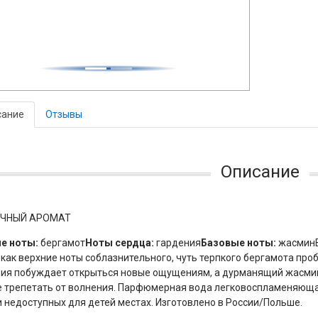
сание
Отзывы
Описание
ЧНЫЙ АРОМАТ
ие ноты:
бергамот
Ноты сердца:
гардения
Базовые ноты:
жасминВ
как верхние ноты соблазнительного, чуть терпкого бергамота пр
ия побуждает открыться новые ощущениям, а дурманящий жасмин
 трепетать от волнения. Парфюмерная вода легковоспламеняюща
и недоступных для детей местах. Изготовлено в России/Польше.