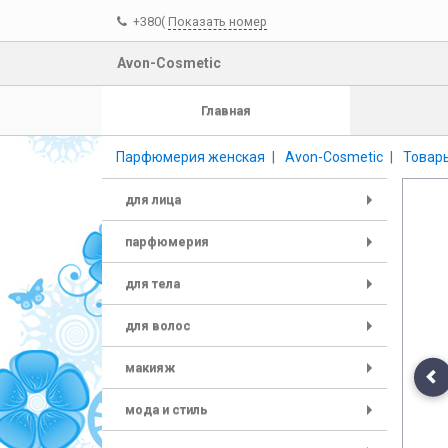
+380(
Показать номер
Avon-Cosmetic
Главная
Парфюмерия женская
Avon-Cosmetic
Товары
для лица
+
парфюмерия
+
для тела
+
для волос
+
макияж
+
Pr
мода и стиль
+