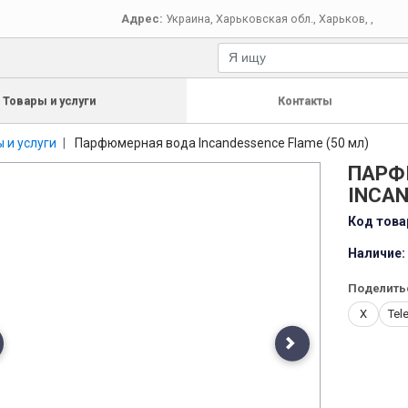
Адрес:
Украина
,
Харьковская обл.
,
Харьков
,
,
Товары и услуги
Контакты
 и услуги
Парфюмерная вода Incandessence Flame (50 мл)
ПАРФ
INCAN
Код това
Наличие:
Поделить
X
Tel
evious
Next