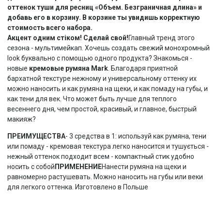
оттенок туши для ресниц «Объем. Безграничная длина» и
добавь его в корзину. В корзине ты увидишь корректную
стоимость всего набора.
Акцент одним стіком! Сделай свой!
Главный тренд этого
сезона - мультимейкап. Хочешь создать свежий монохромный
look буквально с помощью одного продукта? Знакомься -
новые
кремовые румяна Mark
. Благодаря приятной
бархатной текстуре нежному и универсальному оттенку их
можно наносить и как румяна на щеки, и как помаду на губы, и
как тени для век. Что может быть лучше для теплого
весеннего дня, чем простой, красивый, и главное, быстрый
макияж?
ПРЕИМУЩЕСТВА
- 3 средства в 1: используй как румяна, тени
или помаду - кремовая текстура легко наносится и тушується -
нежный оттенок подходит всем - компактный стик удобно
носить с собой
ПРИМЕНЕНИЕ
Нанести румяна на щеки и
равномерно растушевать. Можно наносить на губы или веки
для легкого оттенка. Изготовлено в Польше